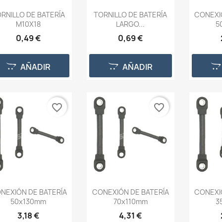
RNILLO DE BATERÍA
TORNILLO DE BATERÍA
CONEXI
M10X18
LARGO...
5
0,49 €
0,69 €
AÑADIR
AÑADIR
favorite_border
favorite_border
NEXIÓN DE BATERÍA
CONEXIÓN DE BATERÍA
CONEXI
50x130mm
70x110mm
3
3,18 €
4,31 €