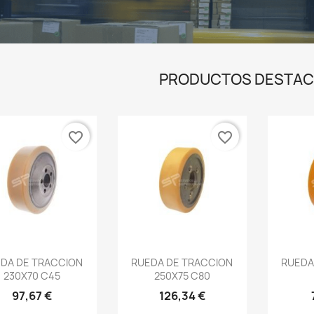
PRODUCTOS DESTA
favorite_border
favorite_border
DA DE TRACCION
RUEDA DE TRACCION
RUEDA
230X70 C45
250X75 C80
97,67 €
126,34 €