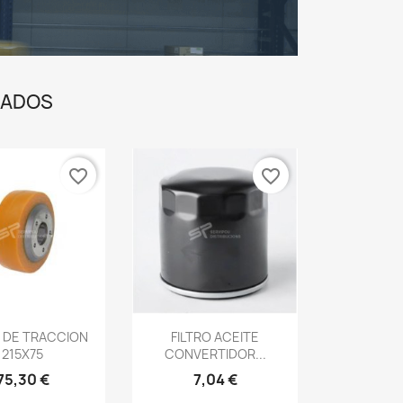
CADOS
favorite_border
favorite_border
 DE TRACCION
FILTRO ACEITE
215X75
CONVERTIDOR...
75,30 €
7,04 €