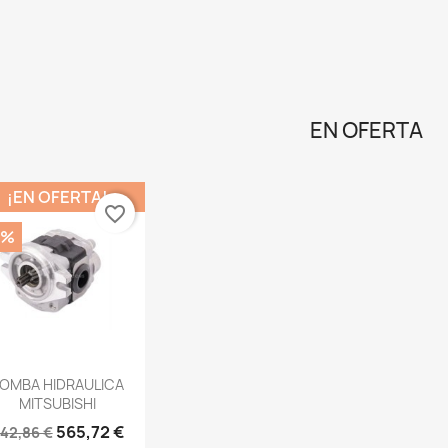
EN OFERTA
¡EN OFERTA!
favorite_border
2%
OMBA HIDRAULICA
MITSUBISHI
565,72 €
42,86 €