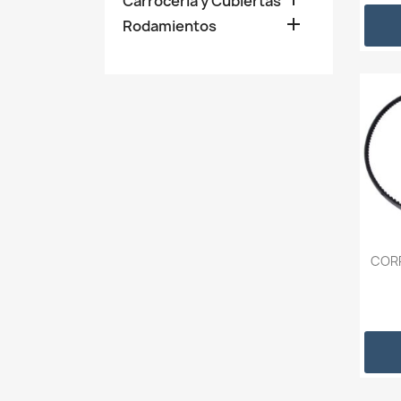
Carrocería y Cubiertas

Rodamientos
CORR