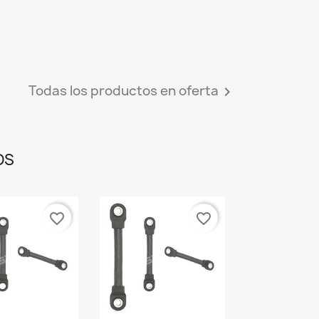
Todas los productos en oferta

OS
favorite_border
favorite_border