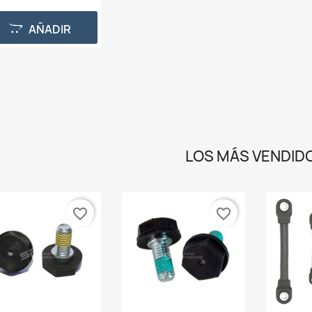
AÑADIR
LOS MÁS VENDID
favorite_border
favorite_border