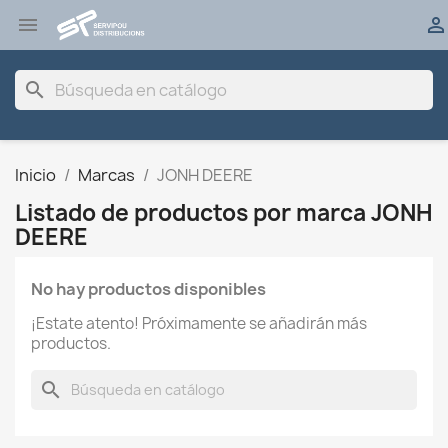


search
Inicio
Marcas
JONH DEERE
Listado de productos por marca JONH
DEERE
No hay productos disponibles
¡Estate atento! Próximamente se añadirán más
productos.
search