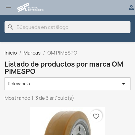


search
Inicio
Marcas
OM PIMESPO
Listado de productos por marca OM
PIMESPO

Relevancia
Mostrando 1-3 de 3 artículo(s)
favorite_border