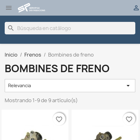


search
Inicio
Frenos
Bombines de freno
BOMBINES DE FRENO

Relevancia
Mostrando 1-9 de 9 artículo(s)
favorite_border
favorite_border
favorite_border
favorite_border