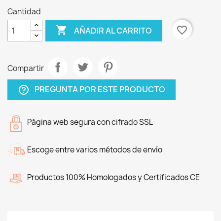
Cantidad

favorite_border
AÑADIR AL CARRITO
Compartir
PREGUNTA POR ESTE PRODUCTO
help_outline
Página web segura con cifrado SSL
Escoge entre varios métodos de envío
Productos 100% Homologados y Certificados CE