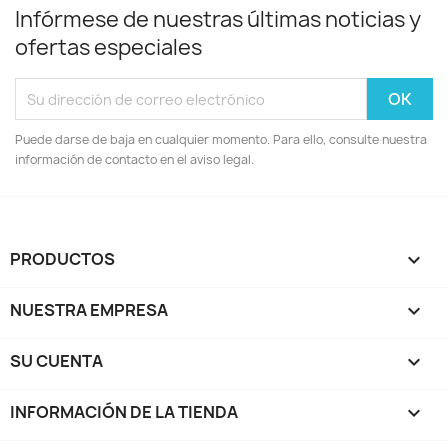
Infórmese de nuestras últimas noticias y
ofertas especiales
Puede darse de baja en cualquier momento. Para ello, consulte nuestra
información de contacto en el aviso legal.
PRODUCTOS

NUESTRA EMPRESA

SU CUENTA

INFORMACIÓN DE LA TIENDA
keyboard_arrow_down