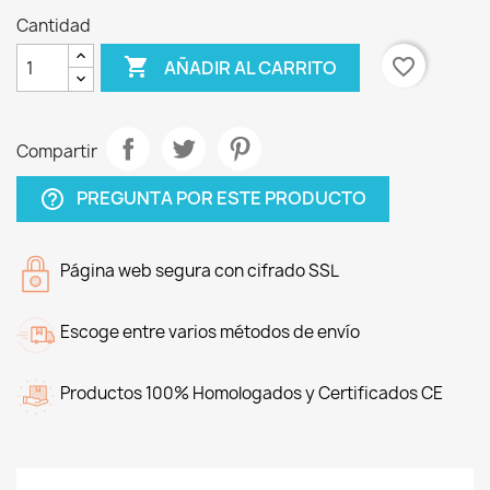
Cantidad

favorite_border
AÑADIR AL CARRITO
Compartir
PREGUNTA POR ESTE PRODUCTO
help_outline
Página web segura con cifrado SSL
Escoge entre varios métodos de envío
Productos 100% Homologados y Certificados CE